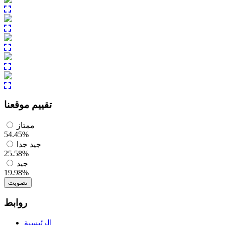
تقييم موقعنا
ممتاز
54.45%
جيد جدا
25.58%
جيد
19.98%
تصويت
روابط
الرئيسية