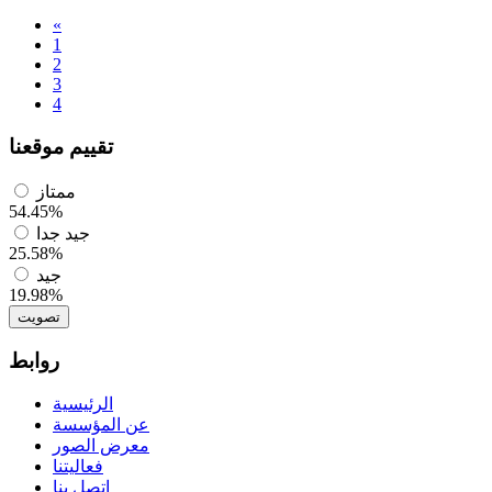
«
1
2
3
4
تقييم موقعنا
ممتاز
54.45%
جيد جدا
25.58%
جيد
19.98%
تصويت
روابط
الرئيسية
عن المؤسسة
معرض الصور
فعاليتنا
اتصل بنا